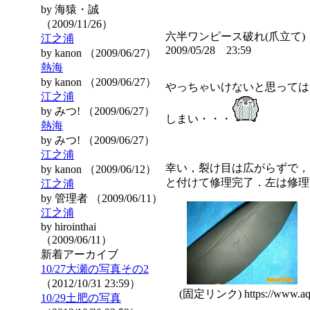
by 海猿・誠
（2009/11/26）
六半ワンピース破れ(爪立て)
江之浦
2009/05/28 23:59
by kanon （2009/06/27）
熱海
by kanon （2009/06/27）
やっちゃいけないと思っては
江之浦
by みつ! （2009/06/27）
しまい・・・
熱海
by みつ! （2009/06/27）
江之浦
幸い，裂け目は広がらずで，
by kanon （2009/06/12）
と付けて修理完了．左は修理
江之浦
by 管理者 （2009/06/11）
江之浦
by hirointhai
（2009/06/11）
新着アーカイブ
10/27大瀬の写真その2
（2012/10/31 23:59）
(固定リンク) https://www.aqua
10/29土肥の写真