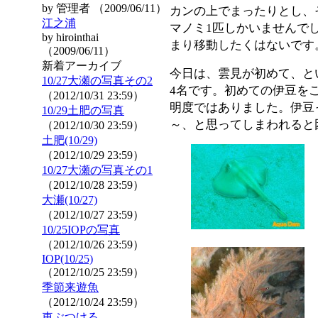
by 管理者 （2009/06/11）
カンの上でまったりとし、
江之浦
マノミ1匹しかいませんで
by hirointhai
まり移動したくはないです
（2009/06/11）
新着アーカイブ
今日は、雲見が初めて、と
10/27大瀬の写真その2
4名です。初めての伊豆を
（2012/10/31 23:59）
明度ではありました。伊豆
10/29土肥の写真
～、と思ってしまわれると
（2012/10/30 23:59）
土肥(10/29)
（2012/10/29 23:59）
10/27大瀬の写真その1
（2012/10/28 23:59）
大瀬(10/27)
（2012/10/27 23:59）
10/25IOPの写真
（2012/10/26 23:59）
IOP(10/25)
（2012/10/25 23:59）
季節来遊魚
（2012/10/24 23:59）
車ぶつける