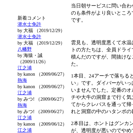
当日朝サービスに問い合わ
のも条件がより良いところ
新着コメント
です。
潜水士免許
by 大福 （2019/12/29）
潜水士免許
雲見も、透明度悪くて水温
by 大福 （2019/12/29）
八幡野
トの方たちは、全員ドライ
by 海猿・誠
積んだのですが、間抜けな
（2009/11/26）
た。
江之浦
by kanon （2009/06/27）
1本目、24アーチで落ちる
熱海
い」です。ダイバーがいっ
by kanon （2009/06/27）
いませんでした。定番のオ
江之浦
チや大牛の洞窟まで行く気
by みつ! （2009/06/27）
てからクレバスを通って帰
熱海
れと洞窟の中のハタンポの
by みつ! （2009/06/27）
江之浦
2本目は、ホントはグンカ
by kanon （2009/06/12）
江之浦
が、透明度が悪いのでやめ