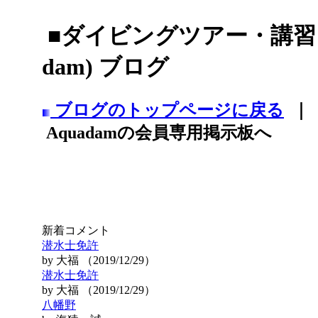
■ダイビングツアー・講習・
dam) ブログ
ブログのトップページに戻る
｜
Aquadamの会員専用掲示板へ
新着コメント
潜水士免許
by 大福 （2019/12/29）
潜水士免許
by 大福 （2019/12/29）
八幡野