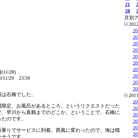
21
28
月別
201
2
2
2
2
2
2
2
11/28)
2
0/11/29 23:59
2
2
日は石橋でした。
201
2
場限定、お風呂があるところ、というリクエストだった
2
で、早川から真鶴までのどこか、ということで、石橋に
2
ったのです。
2
2
番乗りでサービスに到着。西風に変わったので、海は穏
2
かそうです。