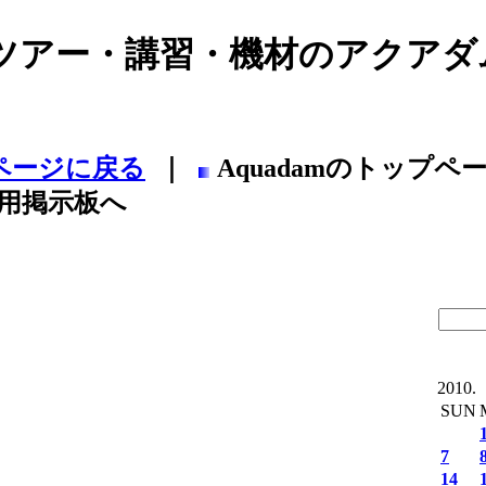
アー・講習・機材のアクアダム(
ページに戻る
｜
Aquadamのトップペ
専用掲示板へ
2010.
SUN
7
14