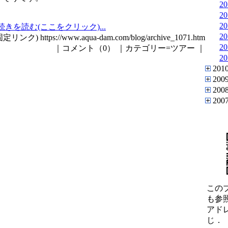
2
2
2
続きを読む(ここをクリック)...
2
固定リンク) https://www.aqua-dam.com/blog/archive_1071.htm
2
｜コメント（0） ｜カテゴリー=ツアー ｜
2
201
200
200
200
この
も参
アド
じ．