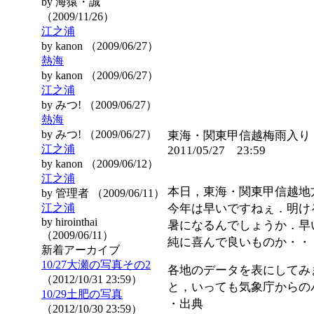
by 海猿・誠
（2009/11/26）
江之浦
by kanon （2009/06/27）
熱海
by kanon （2009/06/27）
江之浦
by みつ! （2009/06/27）
熱海
by みつ! （2009/06/27）
東海・関東甲信越梅雨入り
江之浦
2011/05/27 23:59
by kanon （2009/06/12）
江之浦
本日，東海・関東甲信越地
by 管理者 （2009/06/11）
江之浦
今年は早いですねぇ．明け
by hirointhai
暑になるんでしょうか．早
（2009/06/11）
純に喜んで良いものか・・
新着アーカイブ
10/27大瀬の写真その2
各地のデータを表にしてみ
（2012/10/31 23:59）
と，いっても気象庁からの
10/29土肥の写真
・出典
（2012/10/30 23:59）